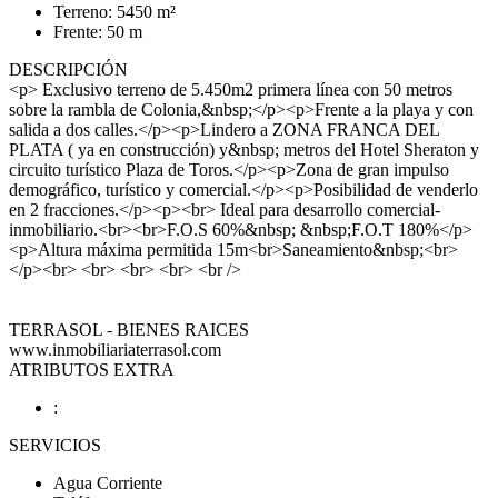
Terreno: 5450 m²
Frente: 50 m
DESCRIPCIÓN
<p> Exclusivo terreno de 5.450m2 primera línea con 50 metros
sobre la rambla de Colonia,&nbsp;</p><p>Frente a la playa y con
salida a dos calles.</p><p>Lindero a ZONA FRANCA DEL
PLATA ( ya en construcción) y&nbsp; metros del Hotel Sheraton y
circuito turístico Plaza de Toros.</p><p>Zona de gran impulso
demográfico, turístico y comercial.</p><p>Posibilidad de venderlo
en 2 fracciones.</p><p><br> Ideal para desarrollo comercial-
inmobiliario.<br><br>F.O.S 60%&nbsp; &nbsp;F.O.T 180%</p>
<p>Altura máxima permitida 15m<br>Saneamiento&nbsp;<br>
</p><br> <br> <br> <br> <br />
TERRASOL - BIENES RAICES
www.inmobiliariaterrasol.com
ATRIBUTOS EXTRA
:
SERVICIOS
Agua Corriente