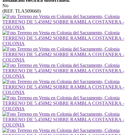
Instalación eléctrica subterránea.
No
(REF. TLA509660)