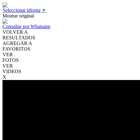
Seleccionar idioma
▼
Mostrar original
Consultar por Whatsapp
VOLVER A
RESULTADOS
AGREGAR A
FAVORITOS
VER
FOTOS
VER
VIDEOS
X